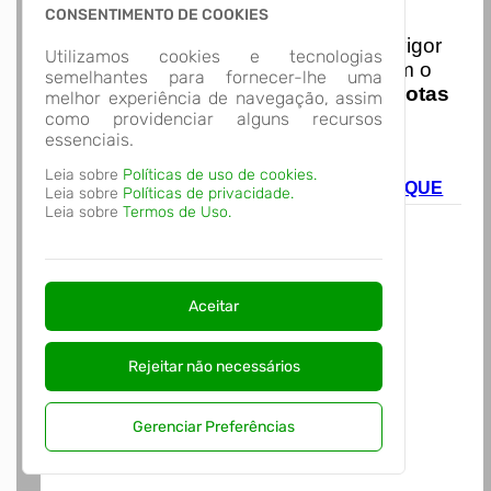
Nota Nacional
CONSENTIMENTO DE COOKIES
I
niciando em
01/01/2026
entra em vigor
Utilizamos cookies e tecnologias
a obrigatoriedade de integração com o
semelhantes para fornecer-lhe uma
Ambiente de Dados Nacional das
Notas
melhor experiência de navegação, assim
de Serviço Eletrônicas
com isso
como providenciar alguns recursos
essenciais.
entraram em vigor
novas regras,
acesse o link abaixo e saiba mais.
Leia sobre
Políticas de uso de cookies.
Autoatendimento - MUNICIPIO DE BRUSQUE
Leia sobre
Políticas de privacidade.
Leia sobre
Termos de Uso.
Aceitar
Rejeitar não necessários
Gerenciar Preferências