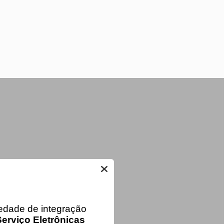
iedade de integração
erviço Eletrônicas